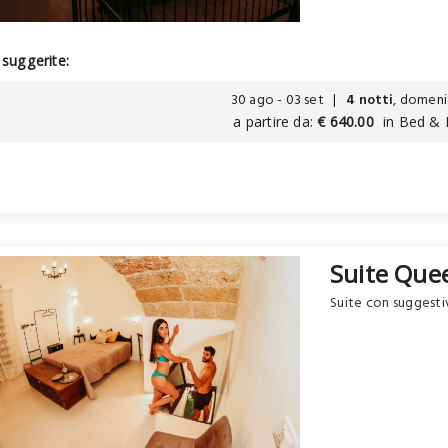
suggerite:
30 ago - 03 set |
4 notti
, domeni
a partire da:
€ 640.00
in Bed & 
Suite Quee
Suite con suggesti