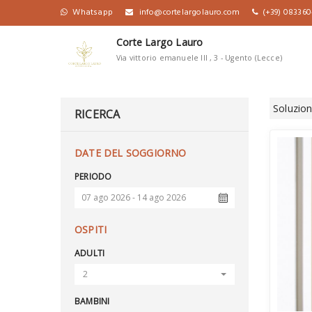
Whatsapp
info@cortelargolauro.com
(+39) 08336
Corte Largo Lauro
Via vittorio emanuele lll , 3 - Ugento (Lecce)
Soluzion
RICERCA
DATE DEL SOGGIORNO
PERIODO
OSPITI
ADULTI
2
BAMBINI