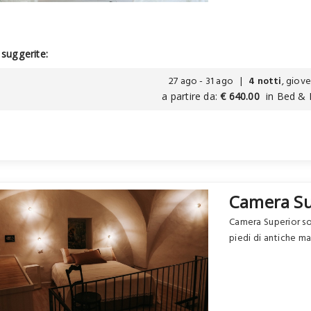
suggerite:
27 ago - 31 ago |
4 notti
, giove
a partire da:
€ 640.00
in Bed & 
Camera Su
Camera Superior s
piedi di antiche ma