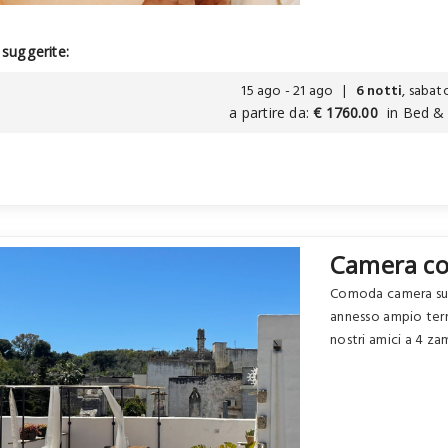
suggerite:
15 ago - 21 ago |
6 notti
, sabat
a partire da:
€ 1760.00
in Bed &
Camera co
Comoda camera supe
annesso ampio terr
nostri amici a 4 za